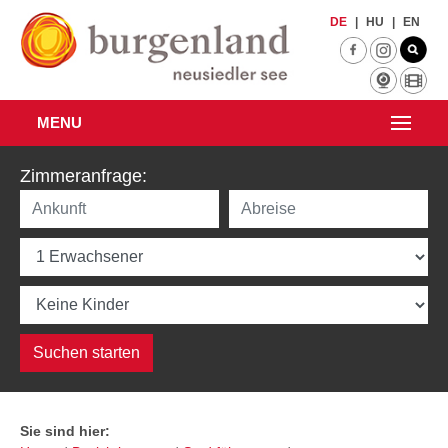
Zum Hauptinhalt springen
DE
|
HU
|
EN
MENU
Zimmeranfrage:
Sie sind hier: