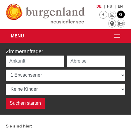
Zum Hauptinhalt springen
DE
|
HU
|
EN
MENU
Zimmeranfrage:
Sie sind hier: