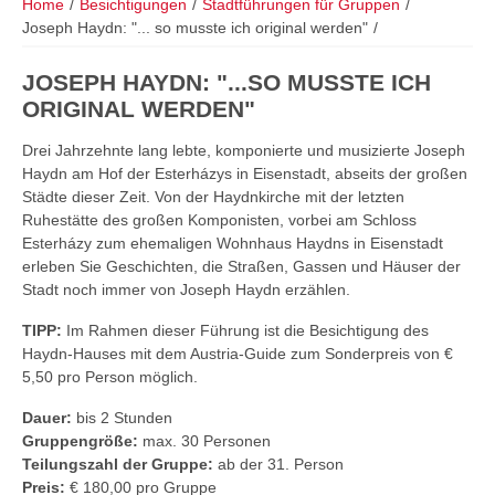
Home
/
Besichtigungen
/
Stadtführungen für Gruppen
/
Joseph Haydn: "... so musste ich original werden"
/
JOSEPH HAYDN: "...SO MUSSTE ICH
ORIGINAL WERDEN"
Drei Jahrzehnte lang lebte, komponierte und musizierte Joseph
Haydn am Hof der Esterházys in Eisenstadt, abseits der großen
Städte dieser Zeit. Von der Haydnkirche mit der letzten
Ruhestätte des großen Komponisten, vorbei am Schloss
Esterházy zum ehemaligen Wohnhaus Haydns in Eisenstadt
erleben Sie Geschichten, die Straßen, Gassen und Häuser der
Stadt noch immer von Joseph Haydn erzählen.
TIPP:
Im Rahmen dieser Führung ist die Besichtigung des
Haydn-Hauses mit dem Austria-Guide zum Sonderpreis von €
5,50 pro Person möglich.
Dauer:
bis 2 Stunden
Gruppengröße:
max. 30 Personen
Teilungszahl der Gruppe:
ab der 31. Person
Preis:
€ 180,00 pro Gruppe