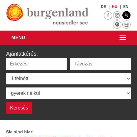
Skip to main content
DE
|
HU
|
EN
MENU
Ajánlatkérés:
Sie sind hier: