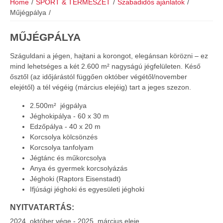
Home
/
SPORT & TERMÉSZET
/
Szabadidős ajánlatok
/
Műjégpálya
/
MŰJÉGPÁLYA
Száguldani a jégen, hajtani a korongot, elegánsan körözni – ez
mind lehetséges a két 2.600 m² nagyságú jégfelületen. Késő
ősztől (az időjárástól függően október végétől/november
elejétől) a tél végéig (március elejéig) tart a jeges szezon.
2.500m² jégpálya
Jéghokipálya - 60 x 30 m
Edzőpálya - 40 x 20 m
Korcsolya kölcsönzés
Korcsolya tanfolyam
Jégtánc és műkorcsolya
Anya és gyermek korcsolyázás
Jéghoki (Raptors Eisenstadt)
Ifjúsági jéghoki és egyesületi jéghoki
NYITVATARTÁS:
2024. október vége - 2025. március eleje