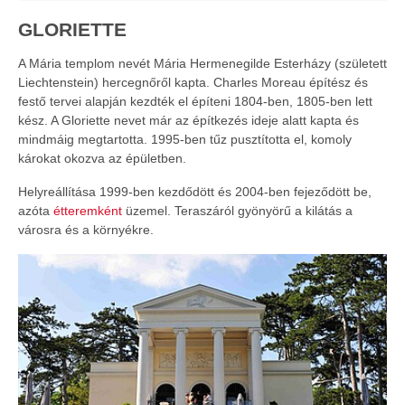
GLORIETTE
A Mária templom nevét Mária Hermenegilde Esterházy (született
Liechtenstein) hercegnőről kapta. Charles Moreau építész és
festő tervei alapján kezdték el építeni 1804-ben, 1805-ben lett
kész. A Gloriette nevet már az építkezés ideje alatt kapta és
mindmáig megtartotta. 1995-ben tűz pusztította el, komoly
károkat okozva az épületben.
Helyreállítása 1999-ben kezdődött és 2004-ben fejeződött be,
azóta
étteremként
üzemel. Teraszáról gyönyörű a kilátás a
városra és a környékre.