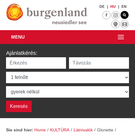
Skip to main content
DE
|
HU
|
EN
MENU
Ajánlatkérés:
Sie sind hier:
Home
/
KULTÚRA
/
Látnivalók
/
Gloriette
/